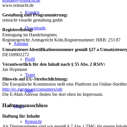
kontakt@reinsicht.de
www.reinsicht.de
Kunden
Gestaltung und Programmierung:
reinsicht visuelle gestaltung gmbh
Downloads
Registereintrag:
Eintragung im Handelsregister,
Registergericht: Amtsgericht Köln,Registernummer: HRB: 253 87
Agentur
Umsatzsteuer-Identifikationsnummer gemäß §27 a Umsatzsteuerg
DE169902272
Profil
Verantwortlich für den Inhalt nach § 55 Abs. 2 RStV:
Jan Hopmann
Team
Hinweis auf EU-Streitschlichtung:
Die Europäische Kommission stellt eine Plattform zur Online-Streitbe
http://ec.europa.eu/consumers/odr
Jobs
Die E-Mail-Adresse finden Sie dort oben im Impressum.
Haftungsausschluss
News
Haftung für Inhalte
Reinsicht
Als Diensteanbieter sind wir gemäß § 7 Abs.1 TMG für eigene Inhalt