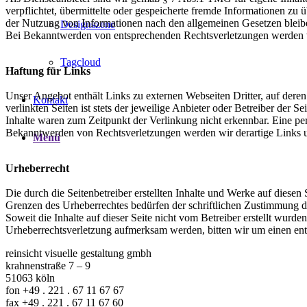
verpflichtet, übermittelte oder gespeicherte fremde Informationen z
der Nutzung von Informationen nach den allgemeinen Gesetzen bleiben
Designszene
Bei Bekanntwerden von entsprechenden Rechtsverletzungen werden w
Tagcloud
Haftung für Links
Unser Angebot enthält Links zu externen Webseiten Dritter, auf deren
Kontakt
verlinkten Seiten ist stets der jeweilige Anbieter oder Betreiber der 
Inhalte waren zum Zeitpunkt der Verlinkung nicht erkennbar. Eine per
Bekanntwerden von Rechtsverletzungen werden wir derartige Links 
Menü
Urheberrecht
Die durch die Seitenbetreiber erstellten Inhalte und Werke auf diese
Grenzen des Urheberrechtes bedürfen der schriftlichen Zustimmung de
Soweit die Inhalte auf dieser Seite nicht vom Betreiber erstellt wurde
Urheberrechtsverletzung aufmerksam werden, bitten wir um einen en
reinsicht visuelle gestaltung gmbh
krahnenstraße 7 – 9
51063 köln
fon +49 . 221 . 67 11 67 67
fax +49 . 221 . 67 11 67 60