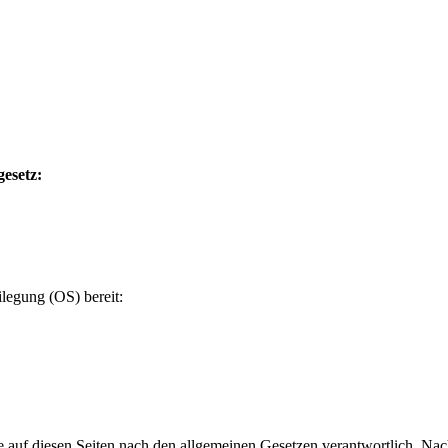
esetz:
ilegung (OS) bereit:
e auf diesen Seiten nach den allgemeinen Gesetzen verantwortlich. Nac