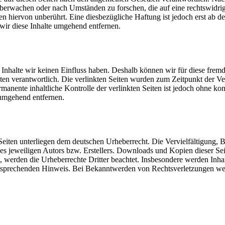
u überwachen oder nach Umständen zu forschen, die auf eine rechtswidr
 hiervon unberührt. Eine diesbezügliche Haftung ist jedoch erst ab 
ir diese Inhalte umgehend entfernen.
 Inhalte wir keinen Einfluss haben. Deshalb können wir für diese fremd
Seiten verantwortlich. Die verlinkten Seiten wurden zum Zeitpunkt der V
manente inhaltliche Kontrolle der verlinkten Seiten ist jedoch ohne ko
umgehend entfernen.
n Seiten unterliegen dem deutschen Urheberrecht. Die Vervielfältigung,
s jeweiligen Autors bzw. Erstellers. Downloads und Kopien dieser Seite
n, werden die Urheberrechte Dritter beachtet. Insbesondere werden Inhal
tsprechenden Hinweis. Bei Bekanntwerden von Rechtsverletzungen wer