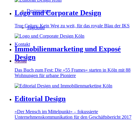
Designszene
Logo und Corporate Design
True Colors: Kein Weg zu weit, für das royale Blau der IKS
Tagcloud
Kontakt
Immobilienmarketing und Exposé
Design
Menü
Das Buch zum Fest: Die »55 Frames« starten in Köln mit 88
Wohnungen für urbane Pioniere
Editorial Design
»Der Mensch im Mittelpunkt« – fokussierte
Unternehmenskommunikation für den Geschäftsbericht 2017