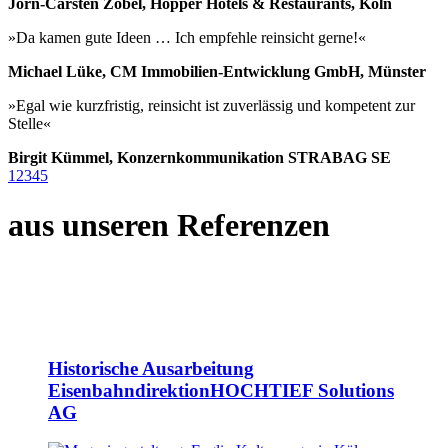
Jörn-Carsten Zobel, Hopper Hotels & Restaurants, Köln
»Da kamen gute Ideen … Ich empfehle reinsicht gerne!«
Michael Lüke, CM Immobilien-Entwicklung GmbH, Münster
»Egal wie kurzfristig, reinsicht ist zuverlässig und kompetent zur
Stelle«
Birgit Kümmel, Konzernkommunikation STRABAG SE
1
2
3
4
5
aus unseren Referenzen
Historische Ausarbeitung
Eisenbahndirektion
HOCHTIEF Solutions
AG