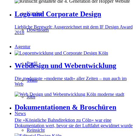
Logo und Corporate Design
Kunden
Liebliche Bergwelt: Ausgezeichnet mit dem IF Design Award
Downloads
2018
Agentur
Profil
Webdesign und Webentwicklung
Die modernste »moderne stadt« aller Zeiten – nun auch im
Team
Web
Jobs
Dokumentationen & Broschüren
News
Die »Königliche Bahndirektion zu Cöln« war eine
Dokumentation wert, bevor sie der Luftfahrt gewidmet wurde
Reinsicht