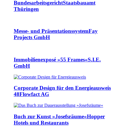
Bundesarbeitsgericht
Staatsbauamt
Thüringen
Messe- und Präsentationssystem
Fay
Projects GmbH
Immobilienexposé »55 Frames«
S.I.E.
GmbH
Corporate Design für den Energieausweis
48
Flowfact AG
Buch zur Kunst »Josefsräume«
Hopper
Hotels und Restaurants