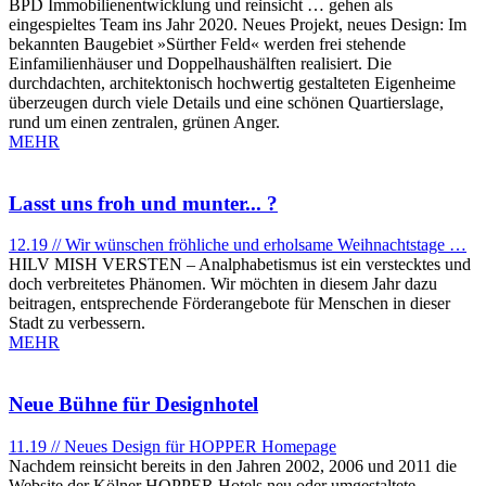
BPD Immobilienentwicklung und reinsicht … gehen als
eingespieltes Team ins Jahr 2020.
Neues Projekt, neues Design: Im
bekannten Baugebiet »Sürther Feld« werden frei stehende
Einfamilienhäuser und Doppelhaushälften realisiert. Die
durchdachten, architektonisch hochwertig gestalteten Eigenheime
überzeugen durch viele Details und eine schönen Quartierslage,
rund um einen zentralen, grünen Anger.
MEHR
Lasst uns froh und munter... ?
12.19 // Wir wünschen fröhliche und erholsame Weihnachtstage …
HILV MISH VERSTEN
–
Analphabetismus ist ein verstecktes und
doch verbreitetes Phänomen.
Wir möchten in diesem Jahr dazu
beitragen, entsprechende Förderangebote für Menschen in dieser
Stadt zu verbessern.
MEHR
Neue Bühne für Designhotel
11.19 // Neues Design für HOPPER Homepage
Nachdem reinsicht bereits in den Jahren 2002, 2006 und 2011 die
Website der Kölner HOPPER Hotels neu oder umgestaltete,