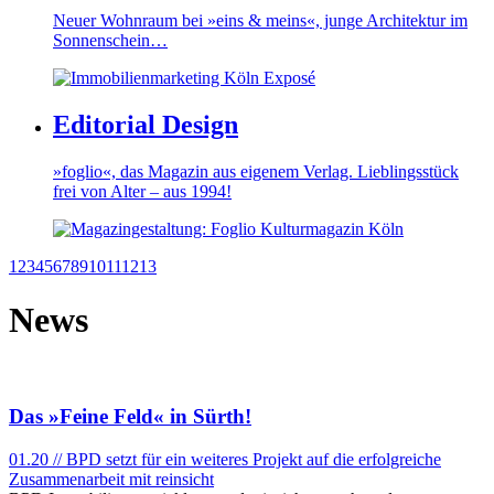
Neuer Wohnraum bei »eins & meins«, junge Architektur im
Sonnenschein…
Editorial Design
»foglio«, das Magazin aus eigenem Verlag. Lieblingsstück
frei von Alter – aus 1994!
1
2
3
4
5
6
7
8
9
10
11
12
13
News
Das »Feine Feld« in Sürth!
01.20 // BPD setzt für ein weiteres Projekt auf die erfolgreiche
Zusammenarbeit mit reinsicht