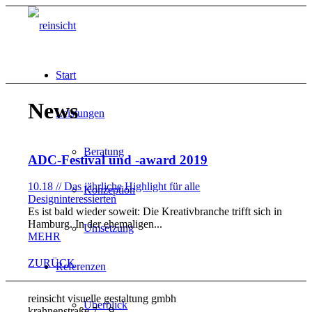
Start
News
Leistungen
Beratung
ADC-Festival und -award 2019
10.18 // Das jährliche Highlight für alle
Konzeption
Designinteressierten
Es ist bald wieder soweit: Die Kreativbranche trifft sich in
Hamburg. In der ehemaligen...
Umsetzung
MEHR
ZURÜCK
Referenzen
reinsicht visuelle gestaltung gmbh
Überblick
krahnenstraße 7 – 9