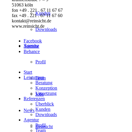
51063 köln
fon +49 . 221 . 67 11 67 67
Kunden
fax +49 . 221 . 67 11 67 60
kontakt@reinsicht.de
www.reinsicht.de
Downloads
Facebook
Agentur
Youtube
Behance
Profil
Start
Leistungen
Team
Beratung
Konzeption
Umsetzung
Jobs
Referenzen
Überblick
Kunden
News
Downloads
Agentur
Profil
Reinsicht
Team