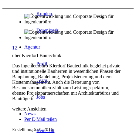
Kunden
Downloads
Agentur
1
2
über Kierdorf Bautechnik
Profil
Das Ingenieurbüro Kierdorf Bautechnik begleitet private
und institutionelle Bauherren in wesentlichen Phasen der
Bauplanung, Bauleitung, Projektsteuerung und dem
Team
Kostenmanagement. Auch die Betreuung von
Bestandsimmobilien zählt zum Leistungsspektrum,
ebenso Projektpartnerschaften mit Architekturbüros und
Jobs
Bauträgern.
weitere Ansichten
News
Per E-Mail teilen
Erstellt am 6.01.2016
Reinsicht