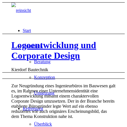
Start
Logoentwicklung und
Leistungen
Corporate Design
Beratung
Kierdorf Bautechnik
Konzeption
Zur Neugründung eines Ingenieurbüros im Bauwesen galt
es, im Rahmen einer Unternehmensidentität eine
Umsetzung
Logoentwicklung mitsamt einem charaktervollen
Corporate Design umzusetzen. Der in der Branche bereits
etablierte Bürogründer legte Wert auf ein ebenso
Referenzen
reduziertes wie auch originäres Erscheinungsbild, das
dem Thema Konstruktion nahe ist.
Überblick