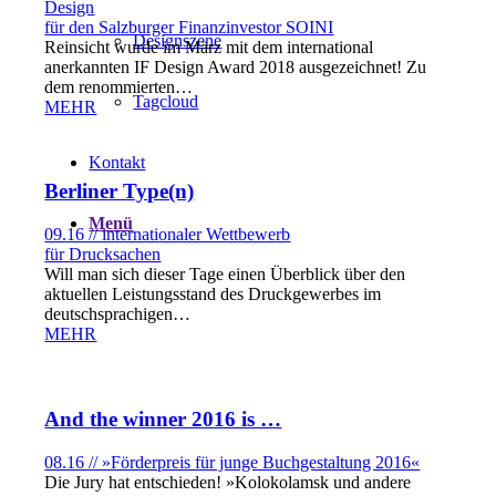
Design
für den Salzburger Finanzinvestor SOINI
Designszene
Reinsicht wurde im März mit dem international
anerkannten IF Design Award 2018 ausgezeichnet! Zu
dem renommierten…
Tagcloud
MEHR
Kontakt
Berliner Type(n)
Menü
09.16 // internationaler Wettbewerb
für Drucksachen
Will man sich dieser Tage einen Überblick über den
aktuellen Leistungsstand des Druckgewerbes im
deutschsprachigen…
MEHR
And the winner 2016 is …
08.16 // »Förderpreis für junge Buchgestaltung 2016«
Die Jury hat entschieden! »Kolokolamsk und andere