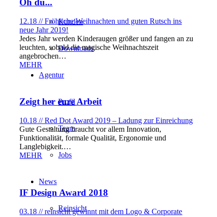
Oh du...
12.18 // Fröhliche Weihnachten und guten Rutsch ins
Kunden
neue Jahr 2019!
Jedes Jahr werden Kinderaugen größer und fangen an zu
leuchten, sobald die magische Weihnachtszeit
Downloads
angebrochen…
MEHR
Agentur
Zeigt her eure Arbeit
Profil
10.18 // Red Dot Award 2019 – Ladung zur Einreichung
Team
Gute Gestaltung braucht vor allem Innovation,
Funktionalität, formale Qualität, Ergonomie und
Langlebigkeit.…
Jobs
MEHR
News
IF Design Award 2018
Reinsicht
03.18 // reinsicht gewinnt mit dem Logo & Corporate