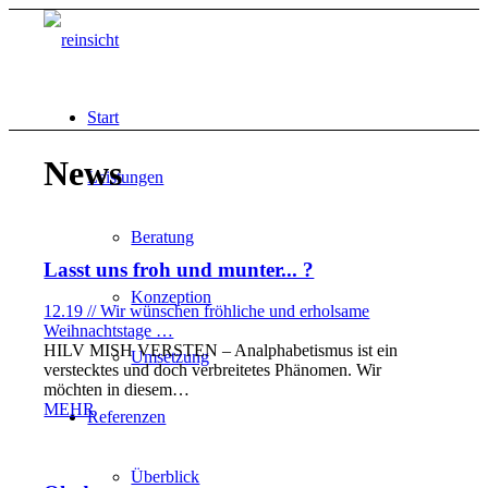
Start
News
Leistungen
Beratung
Lasst uns froh und munter... ?
Konzeption
12.19 // Wir wünschen fröhliche und erholsame
Weihnachtstage …
HILV MISH VERSTEN – Analphabetismus ist ein
Umsetzung
verstecktes und doch verbreitetes Phänomen. Wir
möchten in diesem…
MEHR
Referenzen
Überblick